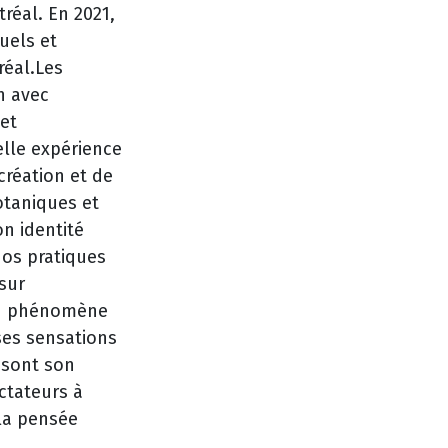
tréal. En 2021,
uels et
réal.Les
n avec
 et
lle expérience
création et de
otaniques et
n identité
nos pratiques
sur
 du phénomène
ses sensations
 sont son
ectateurs à
la pensée