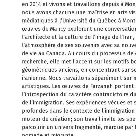
en 2014 et vivons et travaillons depuis à Mon
nous avons chacune une maîtrise en arts vis
médiatiques à l’Université du Québec à Mont
œuvres de Mancy explorent une conversatio
l’architecte et la culture de l’image de l’Iran,
l’atmosphère de ses souvenirs avec sa nouve
de vie au Canada. Au cours du processus de 
recherche, elle met l’accent sur les motifs b
géométriques anciens, en concentrant sur so
iranienne. Nous travaillons séparément sur 
artistiques. Les œuvres de Farzaneh portent 
l’introspection du caractère contradictoire
de l’immigration. Ses expériences vécues et 
profondes dans le contexte de l’immigration
moteur de création; son travail invite les sp
parcourir un univers fragmenté, marqué par 
nomade et migrante.