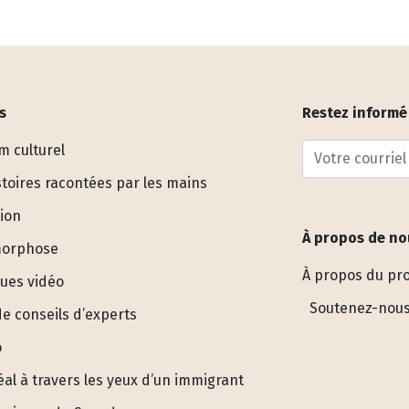
s
Restez informé 
Votre courriel
 culturel
stoires racontées par les mains
ion
À propos de no
orphose
À propos du pro
ues vidéo
Soutenez-nou
de conseils d’experts
o
al à travers les yeux d’un immigrant