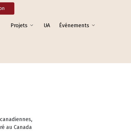
don
Projets
UA
Événements
-canadiennes,
gré au Canada