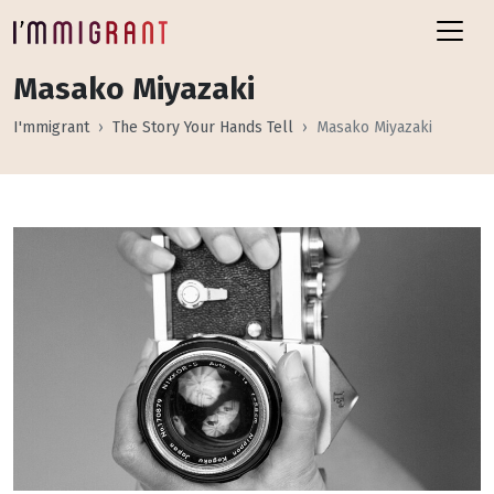
Masako Miyazaki
I'mmigrant
The Story Your Hands Tell
Masako Miyazaki