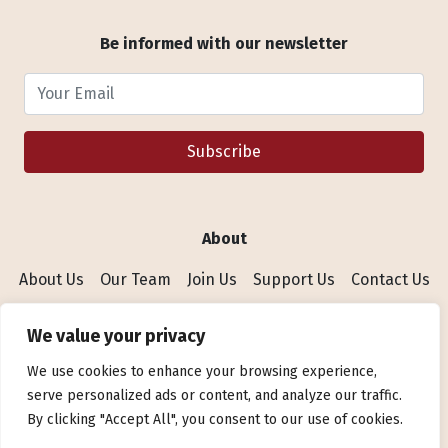
Be informed with our newsletter
Your Email
Subscribe
About
About Us
Our Team
Join Us
Support Us
Contact Us
We value your privacy
We use cookies to enhance your browsing experience,
Privacy Policy
serve personalized ads or content, and analyze our traffic.
Copyright © 2026 I’MMIGRANT. All Rights Reserved
By clicking "Accept All", you consent to our use of cookies.