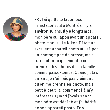
FR : J’ai quitté le Japon pour
m’installer seul à Montréal il y a
environ 10 ans. Il y a longtemps,
mon père au Japon avait un appareil
photo manuel. Le Nikon F était un
excellent appareil photo utilisé par
un photographe de presse, mais il
l’utilisait principalement pour
prendre des photos de sa famille
comme passe-temps. Quand j’étais
enfant, je n’aimais pas vraiment
qu’on me prenne en photo, mais
petit à petit j’ai commencé à m’y
intéresser. Quand j’avais 19 ans,
mon père est décédé et j’ai hérité
de son appareil photo. En y